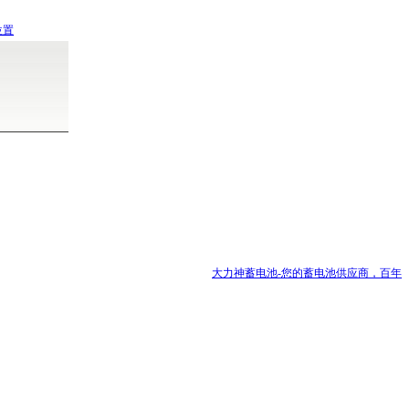
位置
大力神蓄电池-您的蓄电池供应商，百年品牌，值