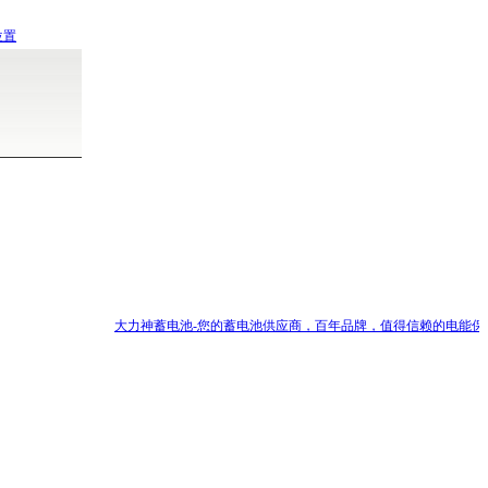
位置
大力神蓄电池-您的蓄电池供应商，百年品牌，值得信赖的电能保障 (2021