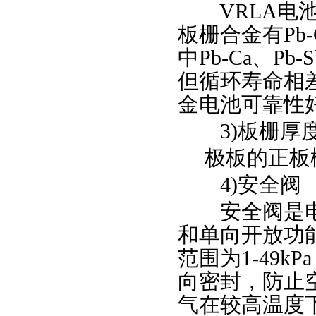
VRLA电池负
板栅合金有Pb-
中Pb-Ca、P
但循环寿命相
金电池可靠性
3)板栅厚
极板的正板栅
4)安全阀
安全阀是电
和单向开放功能，
范围为1-49
向密封，防止
气在较高温度