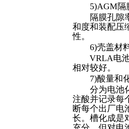
5)AGM隔
隔膜孔隙率
和度和装配压
性。
6)壳盖材
VRLA电池壳
相对较好。
7)酸量和
分为电池化
注酸并记录每
断每个出厂电
长。槽化成是
充分，但对电