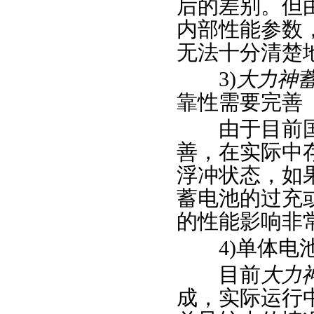
后的差别。但
内部性能参数
无法十分清楚
3)
大力神
靠性需要完善
由于目前国
善，在实际中
浮冲状态，如
蓄电池的过充
的性能影响非
4)单体电池
目前
大力
成，实际运行