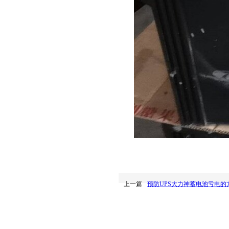
上一篇
预防UPS大力神蓄电池亏电的