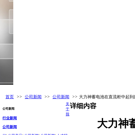
首页
>>
公司新闻
>>
公司新闻
>>
大力神蓄电池在直流柜中起到
关
详细内容
公司新闻
于
我
行业新闻
大力神
公司新闻