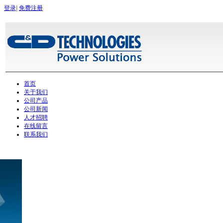
登录
|
免费注册
首页
关于我们
公司产品
公司新闻
人才招聘
在线留言
联系我们