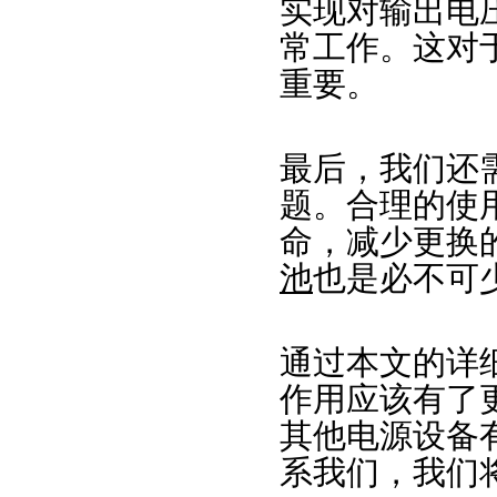
实现对输出电
常工作。这对
重要。
最后，我们还
题。合理的使
命，减少更换
池
也是必不可
通过本文的详
作用应该有了
其他电源设备
系我们，我们