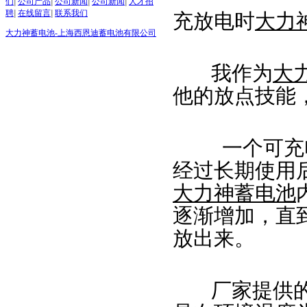
们
|
公司产品
|
公司新闻
|
公司新闻
|
人才招
聘
|
在线留言
|
联系我们
充放电时
大力
大力神蓄电池-上海西恩迪蓄电池有限公司
我作为
大
他的放点技能
一个可充电
经过长期使用
大力神蓄电池
逐渐增加，直
放出来。
厂家提供的铅