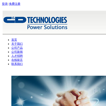
登录
|
免费注册
首页
关于我们
公司产品
公司新闻
人才招聘
在线留言
联系我们