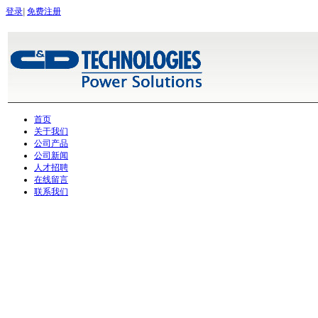
登录
|
免费注册
首页
关于我们
公司产品
公司新闻
人才招聘
在线留言
联系我们