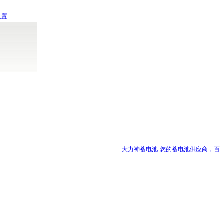
位置
大力神蓄电池-您的蓄电池供应商，百年品牌，值