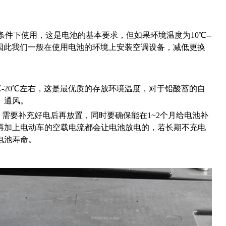
℃条件下使用，这是电池的基本要求，但如果环境温度为10℃--
，因此我们一般在使用电池的环境上安装空调设备，减低更换
-20℃左右，这是最优质的存放环境温度，对于铅酸蓄的自
、通风。
需要补充好电后再放置，同时要确保能在1~2个月给电池补
再加上电动车的空载电流都会让电池放电的，若长期不充电
电池寿命。