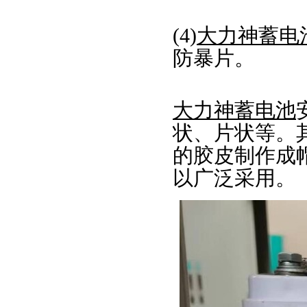
(4)
大力神蓄电
防暴片。
大力神蓄电池
状、片状等。
的胶皮制作成
以广泛采用。