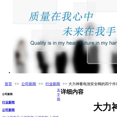
首页
>>
公司新闻
>>
行业新闻
>>
大力神蓄电池安全阀的四个作
关
详细内容
公司新闻
于
我
行业新闻
大力
公司新闻