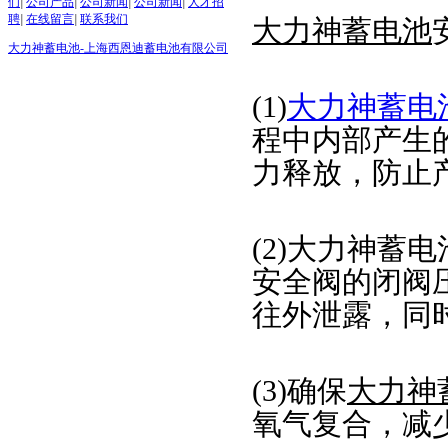
们
|
公司产品
|
公司新闻
|
公司新闻
|
人才招
聘
|
在线留言
|
联系我们
大力神蓄电池
大力神蓄电池-上海西恩迪蓄电池有限公司
(1)
大力神蓄电
程中内部产生
力释放，防止
(2)大力神蓄
安全阀的闭阀
往外泄露，同
(3)确保
大力神
氧气复合，减