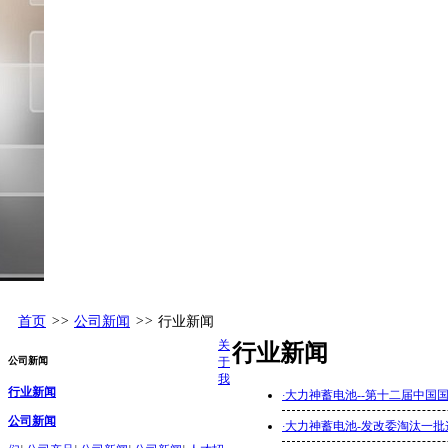
首页
>>
公司新闻
>>
行业新闻
关
行业新闻
公司新闻
于
我
行业新闻
·
大力神蓄电池--第十二届中国
公司新闻
·
大力神蓄电池-发改委淘汰一